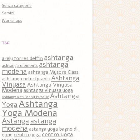
Senza categoria
Servizi
Workshops
TAG
ashtanga
arely torres delfin
ashtanga
ashtanga elements
modena
ashtanga Mysore Class
Ashtanga
ashtanga principianti
Vinyasa
Ashtanga Vinyasa
Modena
ashtanga vinyasa yoga
Ashtanga
Ashtanga with Danny Paradise
Ashtanga
Yoga
Yoga Modena
Astanga
astanga
modena
astanga yoga
bagno di
centro yoga
gong
centro yoga
modena