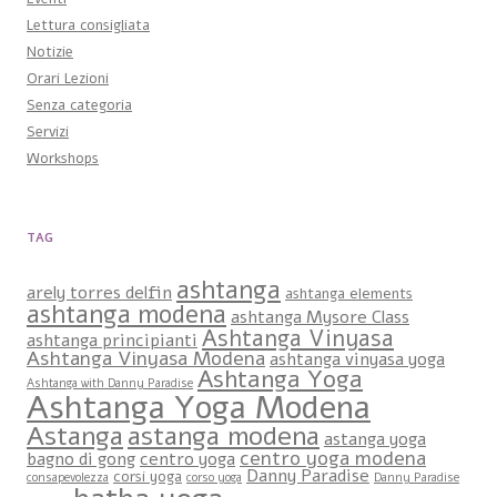
Lettura consigliata
Notizie
Orari Lezioni
Senza categoria
Servizi
Workshops
TAG
ashtanga
arely torres delfin
ashtanga elements
ashtanga modena
ashtanga Mysore Class
Ashtanga Vinyasa
ashtanga principianti
Ashtanga Vinyasa Modena
ashtanga vinyasa yoga
Ashtanga Yoga
Ashtanga with Danny Paradise
Ashtanga Yoga Modena
Astanga
astanga modena
astanga yoga
centro yoga modena
bagno di gong
centro yoga
Danny Paradise
corsi yoga
consapevolezza
corso yoga
Danny Paradise