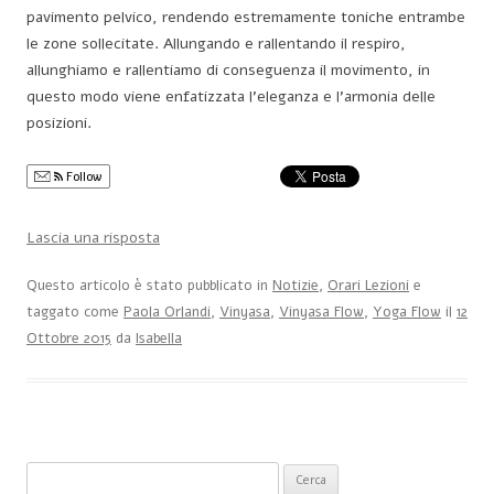
pavimento pelvico, rendendo estremamente toniche entrambe
le zone sollecitate. Allungando e rallentando il respiro,
allunghiamo e rallentiamo di conseguenza il movimento, in
questo modo viene enfatizzata l’eleganza e l’armonia delle
posizioni.
Follow
Lascia una risposta
Questo articolo è stato pubblicato in
Notizie
,
Orari Lezioni
e
taggato come
Paola Orlandi
,
Vinyasa
,
Vinyasa Flow
,
Yoga Flow
il
12
Ottobre 2015
da
Isabella
Ricerca per: