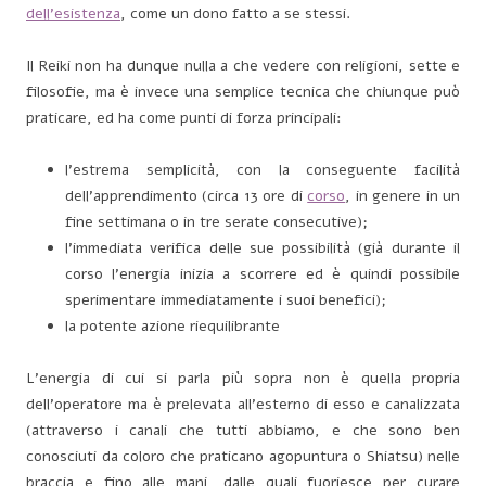
dell’esistenza
, come un dono fatto a se stessi.
Il Reiki non ha dunque nulla a che vedere con religioni, sette e
filosofie, ma è invece una semplice tecnica che chiunque può
praticare, ed ha come punti di forza principali:
l’estrema semplicità, con la conseguente facilità
dell’apprendimento (circa 13 ore di
corso
, in genere in un
fine settimana o in tre serate consecutive);
l’immediata verifica delle sue possibilità (già durante il
corso l’energia inizia a scorrere ed è quindi possibile
sperimentare immediatamente i suoi benefici);
la potente azione riequilibrante
L’energia di cui si parla più sopra non è quella propria
dell’operatore ma è prelevata all’esterno di esso e canalizzata
(attraverso i canali che tutti abbiamo, e che sono ben
conosciuti da coloro che praticano agopuntura o Shiatsu) nelle
braccia e fino alle mani, dalle quali fuoriesce per curare