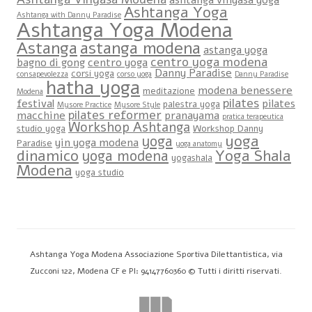
Ashtanga Yoga
Ashtanga with Danny Paradise
Ashtanga Yoga Modena
Astanga
astanga modena
astanga yoga
centro yoga modena
bagno di gong
centro yoga
Danny Paradise
corsi yoga
consapevolezza
corso yoga
Danny Paradise
hatha yoga
modena benessere
meditazione
Modena
pilates
festival
pilates
palestra yoga
Mysore Practice
Mysore Style
pilates reformer
macchine
pranayama
pratica terapeutica
Workshop Ashtanga
studio yoga
Workshop Danny
yoga
yoga
yin yoga modena
Paradise
yoga anatomy
dinamico
Yoga Shala
yoga modena
yogashala
Modena
yoga studio
Ashtanga Yoga Modena Associazione Sportiva Dilettantistica, via
Zucconi 122, Modena CF e PI: 94147760360 © Tutti i diritti riservati.