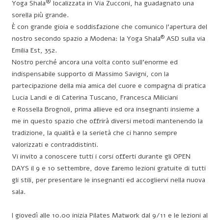
®
Yoga Shala
localizzata in Via Zucconi, ha guadagnato una
sorella più grande.
È con grande gioia e soddisfazione che comunico l’apertura del
®
nostro secondo spazio a Modena: la Yoga Shala
ASD sulla via
Emilia Est, 352.
Nostro perché ancora una volta conto
sull’enorme ed
indispensabile supporto di Massimo Savigni, con la
partecipazione della mia amica del cuore e compagna di pratica
Lucia Landi e di Caterina Tuscano, Francesca Miliciani
e Rossella Brognoli, prima allieve ed ora insegnanti insieme a
me in questo spazio che offrirà diversi metodi mantenendo la
tradizione, la qualità e la serietà che ci hanno sempre
valorizzati e contraddistinti.
Vi invito a conoscere tutti i corsi offerti durante gli OPEN
DAYS il 9 e 10 settembre, dove faremo lezioni gratuite di tutti
gli stili, per presentare le insegnanti ed accogliervi nella nuova
sala.
l giovedì alle 10.00 inizia Pilates Matwork dal 9/11 e le lezioni al