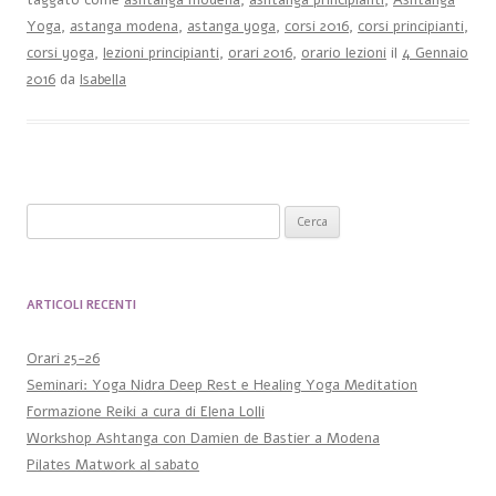
taggato come
ashtanga modena
,
ashtanga principianti
,
Ashtanga
Yoga
,
astanga modena
,
astanga yoga
,
corsi 2016
,
corsi principianti
,
corsi yoga
,
lezioni principianti
,
orari 2016
,
orario lezioni
il
4 Gennaio
2016
da
Isabella
Ricerca per:
ARTICOLI RECENTI
Orari 25-26
Seminari: Yoga Nidra Deep Rest e Healing Yoga Meditation
Formazione Reiki a cura di Elena Lolli
Workshop Ashtanga con Damien de Bastier a Modena
Pilates Matwork al sabato