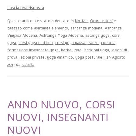
Lascia una risposta
Questo articolo è stato pubblicato in
Notizie
,
Orari Lezioni
e
taggato come
ashtanga elements
,
ashtanga modena
,
Ashtanga
Vinyasa Modena
,
Ashtanga Yoga Modena
,
astanga yoga
,
corsi
yoga
,
corsi yoga mattino
,
corsi yoga pausa pranzo
,
corso di
formazione insegnante yoga
,
hatha yoga
,
iscrizioni yoga
,
lezioni di
prova
,
lezioni private
,
yoga dinamico
,
yoga posturale
il
29 Agosto
2017
da
Isabella
ANNO NUOVO, CORSI
NUOVI, INSEGNANTI
NUOVI