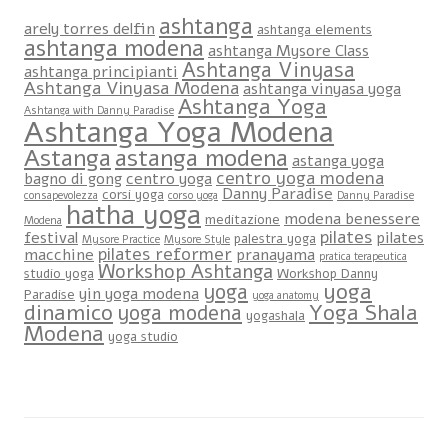
ashtanga
arely torres delfin
ashtanga elements
ashtanga modena
ashtanga Mysore Class
Ashtanga Vinyasa
ashtanga principianti
Ashtanga Vinyasa Modena
ashtanga vinyasa yoga
Ashtanga Yoga
Ashtanga with Danny Paradise
Ashtanga Yoga Modena
Astanga
astanga modena
astanga yoga
centro yoga modena
bagno di gong
centro yoga
Danny Paradise
corsi yoga
consapevolezza
corso yoga
Danny Paradise
hatha yoga
modena benessere
meditazione
Modena
pilates
festival
pilates
palestra yoga
Mysore Practice
Mysore Style
pilates reformer
macchine
pranayama
pratica terapeutica
Workshop Ashtanga
studio yoga
Workshop Danny
yoga
yoga
yin yoga modena
Paradise
yoga anatomy
dinamico
Yoga Shala
yoga modena
yogashala
Modena
yoga studio