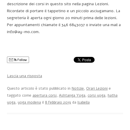
descrizione dei corsi in questo sito nella pagina Lezioni.
Ricordate di portare il tappetino e un piccolo asciugamano. L
a
segreteria è aperta ogni giorno 20 minuti prima delle lezioni.
Per appuntamenti chiamate il 346 6843037 o inviate una mail a
info@ay-mo.com.
Follow
Lascia una risposta
Questo articolo è stato pubblicato in
Notizie
,
Orari Lezioni
e
taggato come
apertura corsi
,
Ashtanga Yoga
,
corsi yoga
,
hatha
yoga
,
yoga modena
il
8 Febbraio 2019
da
Isabella