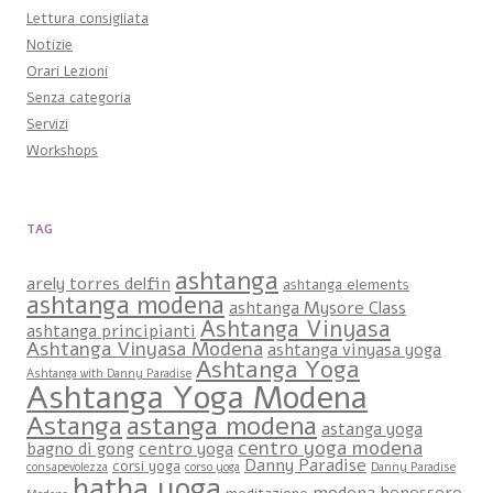
Lettura consigliata
Notizie
Orari Lezioni
Senza categoria
Servizi
Workshops
TAG
ashtanga
arely torres delfin
ashtanga elements
ashtanga modena
ashtanga Mysore Class
Ashtanga Vinyasa
ashtanga principianti
Ashtanga Vinyasa Modena
ashtanga vinyasa yoga
Ashtanga Yoga
Ashtanga with Danny Paradise
Ashtanga Yoga Modena
Astanga
astanga modena
astanga yoga
centro yoga modena
bagno di gong
centro yoga
Danny Paradise
corsi yoga
consapevolezza
corso yoga
Danny Paradise
hatha yoga