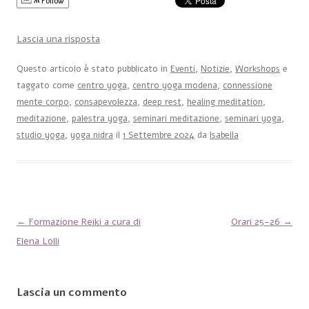
Follow
Lascia una risposta
Questo articolo è stato pubblicato in
Eventi
,
Notizie
,
Workshops
e
taggato come
centro yoga
,
centro yoga modena
,
connessione
mente corpo
,
consapevolezza
,
deep rest
,
healing meditation
,
meditazione
,
palestra yoga
,
seminari meditazione
,
seminari yoga
,
studio yoga
,
yoga nidra
il
1 Settembre 2024
da
Isabella
←
Formazione Reiki a cura di
Orari 25-26
→
Navigazione articolo
Elena Lolli
Lascia un commento