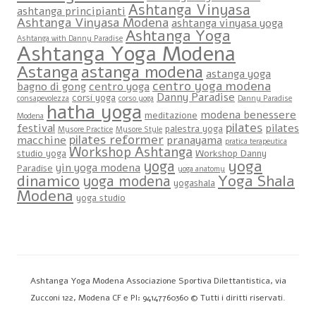
Ashtanga Vinyasa
ashtanga principianti
Ashtanga Vinyasa Modena
ashtanga vinyasa yoga
Ashtanga Yoga
Ashtanga with Danny Paradise
Ashtanga Yoga Modena
Astanga
astanga modena
astanga yoga
centro yoga modena
bagno di gong
centro yoga
Danny Paradise
corsi yoga
consapevolezza
corso yoga
Danny Paradise
hatha yoga
modena benessere
meditazione
Modena
pilates
festival
pilates
palestra yoga
Mysore Practice
Mysore Style
pilates reformer
macchine
pranayama
pratica terapeutica
Workshop Ashtanga
studio yoga
Workshop Danny
yoga
yoga
yin yoga modena
Paradise
yoga anatomy
dinamico
Yoga Shala
yoga modena
yogashala
Modena
yoga studio
Ashtanga Yoga Modena Associazione Sportiva Dilettantistica, via
Zucconi 122, Modena CF e PI: 94147760360 © Tutti i diritti riservati.