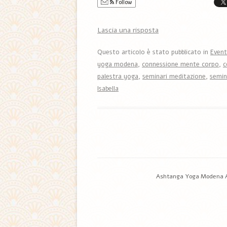
Follow
Lascia una risposta
Questo articolo è stato pubblicato in
Event
yoga modena
,
connessione mente corpo
,
c
palestra yoga
,
seminari meditazione
,
semin
Isabella
Ashtanga Yoga Modena Asso