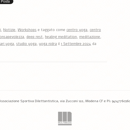
i
,
Notizie
,
Workshops
e taggato come
centro yoga
,
centro
onsapevolezza
,
deep rest
,
healing meditation
,
meditazione
,
ari yoga
,
studio yoga
,
yoga nidra
il
1 Settembre 2024
da
ciazione Sportiva Dilettantistica, via Zucconi 122, Modena CF e PI: 94147760360 © 