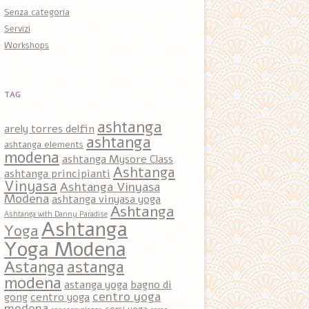
Senza categoria
Servizi
Workshops
TAG
ashtanga
arely torres delfin
ashtanga
ashtanga elements
modena
ashtanga Mysore Class
Ashtanga
ashtanga principianti
Vinyasa
Ashtanga Vinyasa
Modena
ashtanga vinyasa yoga
Ashtanga
Ashtanga with Danny Paradise
Ashtanga
Yoga
Yoga Modena
Astanga
astanga
modena
astanga yoga
bagno di
centro yoga
gong
centro yoga
modena