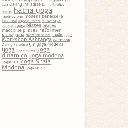
corsi yoga
consapevolezza
corso
Danny Paradise
yoga
Danny Paradise
hatha yoga
Modena
modena benessere
meditazione
festival
Mysore Practice
Mysore Style
pilates
pilates
palestra yoga
pilates reformer
macchine
pranayama
studio yoga
pratica terapeutica
Workshop Ashtanga
Workshop
yin yoga modena
Danny Paradise
yoga
yoga
yoga anatomy
dinamico
yoga modena
Yoga Shala
yogashala
Modena
yoga studio