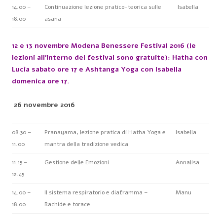
14.00 –
Continuazione lezione pratico-teorica sulle
Isabella
18.00
asana
12 e 13 novembre Modena Benessere Festival 2016 (le
lezioni all’interno del festival sono gratuite):
Hatha con
Lucia sabato ore 17 e Ashtanga Yoga con Isabella
domenica ore 17.
26 novembre 2016
08.30 –
Pranayama, lezione pratica di Hatha Yoga e
Isabella
11.00
mantra della tradizione vedica
11.15 –
Gestione delle Emozioni
Annalisa
12.45
14.00 –
Il sistema respiratorio e diaframma –
Manu
18.00
Rachide e torace