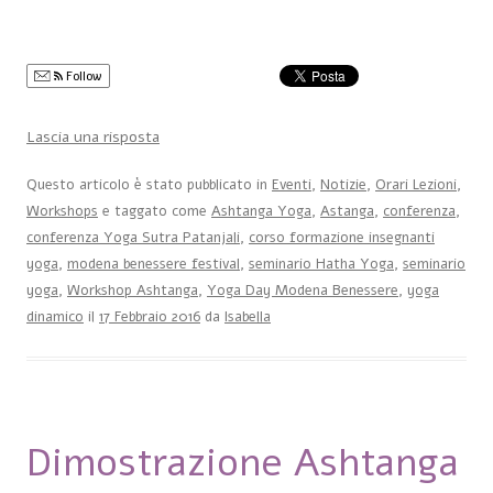
Follow
Lascia una risposta
Questo articolo è stato pubblicato in
Eventi
,
Notizie
,
Orari Lezioni
,
Workshops
e taggato come
Ashtanga Yoga
,
Astanga
,
conferenza
,
conferenza Yoga Sutra Patanjali
,
corso formazione insegnanti
yoga
,
modena benessere festival
,
seminario Hatha Yoga
,
seminario
yoga
,
Workshop Ashtanga
,
Yoga Day Modena Benessere
,
yoga
dinamico
il
17 Febbraio 2016
da
Isabella
Dimostrazione Ashtanga