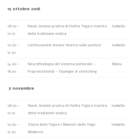
15 ottobre 2016
08.30 –
Nauli, lezione pratica di Hatha Yoga e mantra
Isabella
10.15
della tradizione vedica
10.30 –
Continuazione lezione teorica sulle posture
Isabella
12.30
14.00 –
Neurofisiologia del sistema posturale –
Manu
18.00
Propriocettività – Tipologie di stretching
5 novembre
08.30 –
Nauli, lezione pratica di Hatha Yoga e mantra
Isabella
10.15
della tradizione vedica
10.30 –
Storia dello Yoga e I Maestri dello Yoga
Isabella
12.30
Moderno