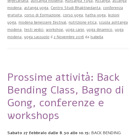
vegetariana
,
ashtanga modena
,
Ashtanga Yoga
,
Astanga
,
astanga
modena
,
astanga yoga
,
Centro Studi Bhaktivedanta
,
conferenza
gratuita
,
corso di formazione
,
corso yoga
,
hatha yoga
,
lezioni
yoga
,
modena benessere festival
,
nutrizione etica
,
scuola ashtanga
modena
,
testi vedici
,
workshop
,
yoga carpi
,
yoga dinamico
,
yoga
modena
,
yoga sassuolo
il
2 Novembre 2016
da
Isabella
Prossime attività: Back
Bending Class, Bagno di
Gong, conferenze e
workshops
Sabato 27 febbraio dalle 8.30 alle 10.15:
BACK BENDING