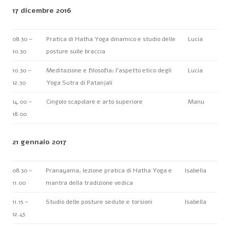
17 dicembre 2016
08.30 –
Pratica di Hatha Yoga dinamico e studio delle
Lucia
10.30
posture sulle braccia
10.30 –
Meditazione e filosofia: l’aspetto etico degli
Lucia
12.30
Yoga Sutra di Patanjali
14.00 –
Cingolo scapolare e arto superiore
Manu
18.00
21 gennaio 2017
08.30 –
Pranayama, lezione pratica di Hatha Yoga e
Isabella
11.00
mantra della tradizione vedica
11.15 –
Studio delle posture sedute e torsioni
Isabella
12.45