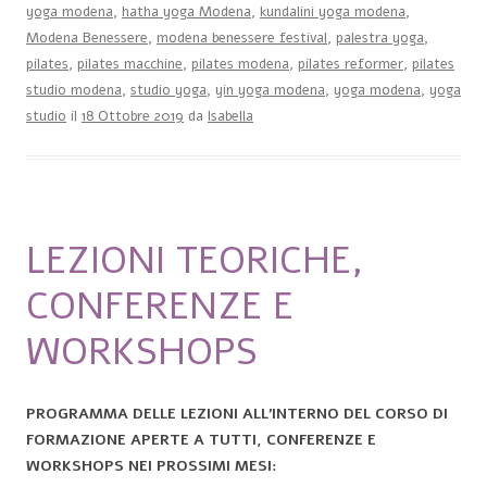
yoga modena
,
hatha yoga Modena
,
kundalini yoga modena
,
Modena Benessere
,
modena benessere festival
,
palestra yoga
,
pilates
,
pilates macchine
,
pilates modena
,
pilates reformer
,
pilates
studio modena
,
studio yoga
,
yin yoga modena
,
yoga modena
,
yoga
studio
il
18 Ottobre 2019
da
Isabella
LEZIONI TEORICHE,
CONFERENZE E
WORKSHOPS
PROGRAMMA DELLE LEZIONI
ALL’INTERNO DEL CORSO DI
FORMAZIONE APERTE A TUTTI, CONFERENZE E
WORKSHOPS NEI PROSSIMI MESI: