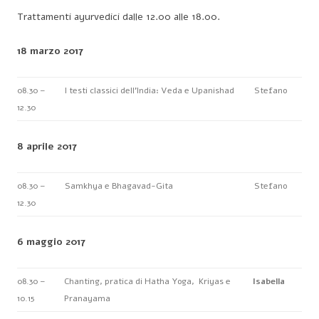
Trattamenti ayurvedici dalle 12.00 alle 18.00.
18 marzo 2017
08.30 –
I testi classici dell’India: Veda e Upanishad
Stefano
12.30
8 aprile 2017
08.30 –
Samkhya e Bhagavad-Gita
Stefano
12.30
6 maggio 2017
08.30 –
Chanting, pratica di Hatha Yoga, Kriyas e
Isabella
10.15
Pranayama