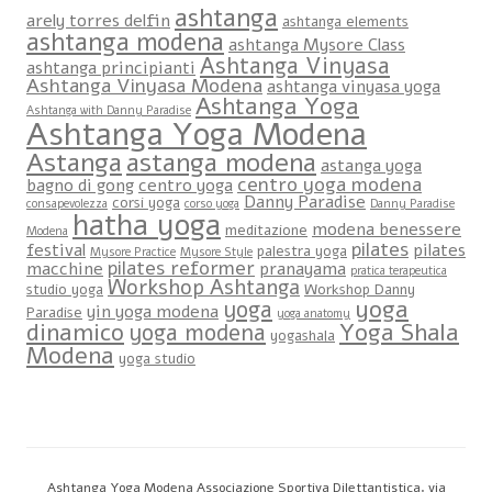
ashtanga
arely torres delfin
ashtanga elements
ashtanga modena
ashtanga Mysore Class
Ashtanga Vinyasa
ashtanga principianti
Ashtanga Vinyasa Modena
ashtanga vinyasa yoga
Ashtanga Yoga
Ashtanga with Danny Paradise
Ashtanga Yoga Modena
Astanga
astanga modena
astanga yoga
centro yoga modena
bagno di gong
centro yoga
Danny Paradise
corsi yoga
consapevolezza
corso yoga
Danny Paradise
hatha yoga
modena benessere
meditazione
Modena
pilates
festival
pilates
palestra yoga
Mysore Practice
Mysore Style
pilates reformer
macchine
pranayama
pratica terapeutica
Workshop Ashtanga
studio yoga
Workshop Danny
yoga
yoga
yin yoga modena
Paradise
yoga anatomy
dinamico
Yoga Shala
yoga modena
yogashala
Modena
yoga studio
Ashtanga Yoga Modena Associazione Sportiva Dilettantistica, via