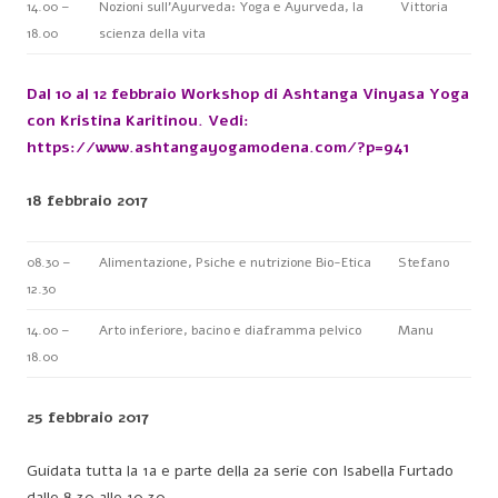
14.00 –
Nozioni sull’Ayurveda: Yoga e Ayurveda, la
Vittoria
18.00
scienza della vita
Dal 10 al 12 febbraio Workshop di Ashtanga Vinyasa Yoga
con Kristina Karitinou. Vedi:
https://www.ashtangayogamodena.com/?p=941
18 febbraio 2017
08.30 –
Alimentazione, Psiche e nutrizione Bio-Etica
Stefano
12.30
14.00 –
Arto inferiore, bacino e diaframma pelvico
Manu
18.00
25 febbraio 2017
Guidata tutta la 1a e parte della 2a serie con Isabella Furtado
dalle 8.30 alle 10.30.