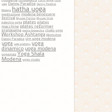
corsi yoga
consapevolezza
corso
Danny Paradise
yoga
Danny Paradise
hatha yoga
Modena
modena benessere
meditazione
festival
Mysore Practice
Mysore Style
pilates
pilates
palestra yoga
pilates reformer
macchine
pranayama
studio yoga
pratica terapeutica
Workshop Ashtanga
Workshop
yin yoga modena
Danny Paradise
yoga
yoga
yoga anatomy
dinamico
yoga modena
Yoga Shala
yogashala
Modena
yoga studio