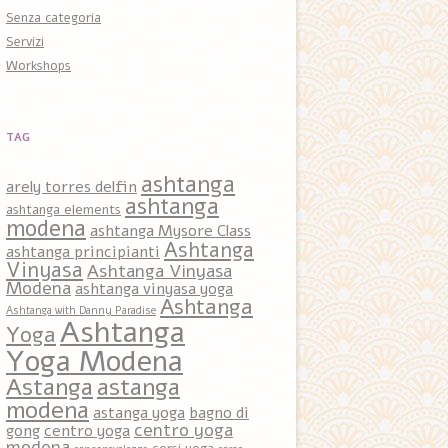
Senza categoria
Servizi
Workshops
TAG
ashtanga
arely torres delfin
ashtanga
ashtanga elements
modena
ashtanga Mysore Class
Ashtanga
ashtanga principianti
Vinyasa
Ashtanga Vinyasa
Modena
ashtanga vinyasa yoga
Ashtanga
Ashtanga with Danny Paradise
Ashtanga
Yoga
Yoga Modena
Astanga
astanga
modena
astanga yoga
bagno di
centro yoga
gong
centro yoga
modena