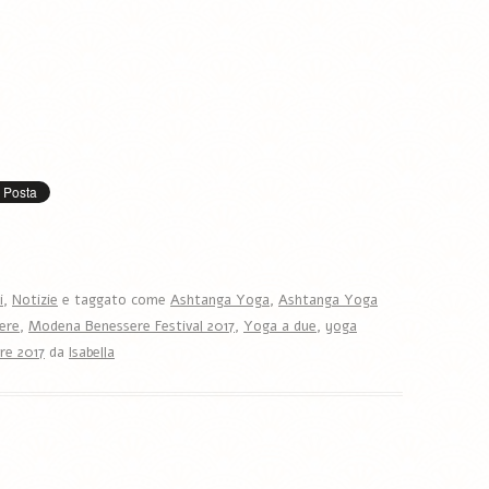
i
,
Notizie
e taggato come
Ashtanga Yoga
,
Ashtanga Yoga
ere
,
Modena Benessere Festival 2017
,
Yoga a due
,
yoga
re 2017
da
Isabella