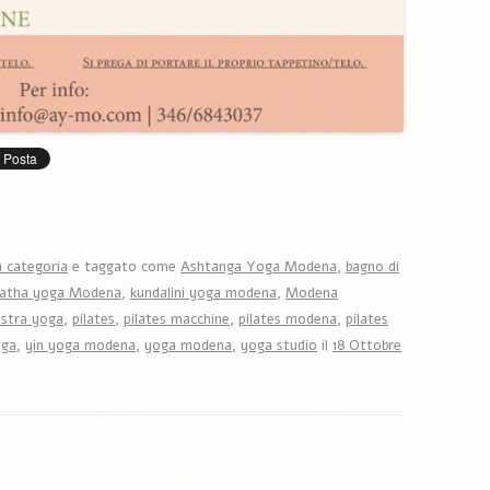
 categoria
e taggato come
Ashtanga Yoga Modena
,
bagno di
atha yoga Modena
,
kundalini yoga modena
,
Modena
estra yoga
,
pilates
,
pilates macchine
,
pilates modena
,
pilates
oga
,
yin yoga modena
,
yoga modena
,
yoga studio
il
18 Ottobre