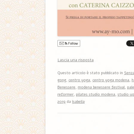
Follow
Lascia una risposta
Questo articolo è stato pubblicato in
Senza
gong
,
centro yoga
,
centro yoga modena
,
h
Benessere
,
modena benessere festival
,
pal
reformer
,
pilates studio modena
,
studio y
2019
da
Isabella