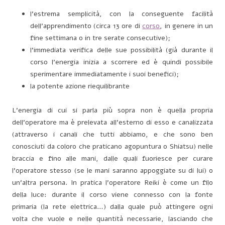
l’estrema semplicità, con la conseguente facilità
dell’apprendimento (circa 13 ore di
corso
, in genere in un
fine settimana o in tre serate consecutive);
l’immediata verifica delle sue possibilità (già durante il
corso l’energia inizia a scorrere ed è quindi possibile
sperimentare immediatamente i suoi benefici);
la potente azione riequilibrante
L’energia di cui si parla più sopra non è quella propria
dell’operatore ma è prelevata all’esterno di esso e canalizzata
(attraverso i canali che tutti abbiamo, e che sono ben
conosciuti da coloro che praticano agopuntura o Shiatsu) nelle
braccia e fino alle mani, dalle quali fuoriesce per curare
l’operatore stesso (se le mani saranno appoggiate su di lui) o
un’altra persona. In pratica l’operatore Reiki è come un filo
della luce: durante il corso viene connesso con la fonte
primaria (la rete elettrica…) dalla quale può attingere ogni
volta che vuole e nelle quantità necessarie, lasciando che