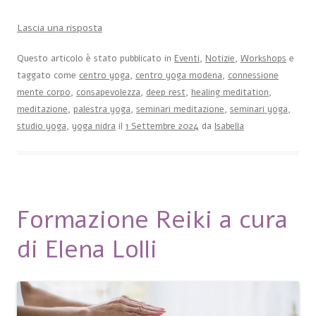
Lascia una risposta
Questo articolo è stato pubblicato in
Eventi
,
Notizie
,
Workshops
e
taggato come
centro yoga
,
centro yoga modena
,
connessione
mente corpo
,
consapevolezza
,
deep rest
,
healing meditation
,
meditazione
,
palestra yoga
,
seminari meditazione
,
seminari yoga
,
studio yoga
,
yoga nidra
il
1 Settembre 2024
da
Isabella
Formazione Reiki a cura
di Elena Lolli