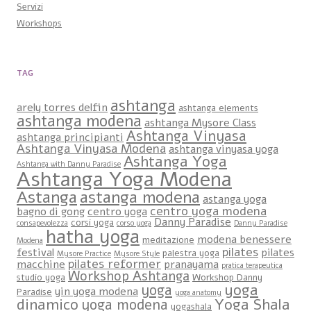
Servizi
Workshops
TAG
ashtanga
arely torres delfin
ashtanga elements
ashtanga modena
ashtanga Mysore Class
Ashtanga Vinyasa
ashtanga principianti
Ashtanga Vinyasa Modena
ashtanga vinyasa yoga
Ashtanga Yoga
Ashtanga with Danny Paradise
Ashtanga Yoga Modena
Astanga
astanga modena
astanga yoga
centro yoga modena
bagno di gong
centro yoga
Danny Paradise
corsi yoga
consapevolezza
corso yoga
Danny Paradise
hatha yoga
modena benessere
meditazione
Modena
pilates
festival
pilates
palestra yoga
Mysore Practice
Mysore Style
pilates reformer
macchine
pranayama
pratica terapeutica
Workshop Ashtanga
studio yoga
Workshop Danny
yoga
yoga
yin yoga modena
Paradise
yoga anatomy
dinamico
Yoga Shala
yoga modena
yogashala