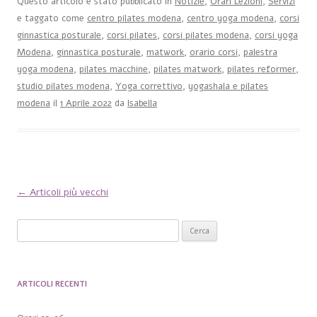
Questo articolo è stato pubblicato in
Notizie
,
Orari Lezioni
,
Servizi
e taggato come
centro pilates modena
,
centro yoga modena
,
corsi
ginnastica posturale
,
corsi pilates
,
corsi pilates modena
,
corsi yoga
Modena
,
ginnastica posturale
,
matwork
,
orario corsi
,
palestra
yoga modena
,
pilates macchine
,
pilates matwork
,
pilates reformer
,
studio pilates modena
,
Yoga correttivo
,
yogashala e pilates
modena
il
1 Aprile 2022
da
Isabella
←
Articoli più vecchi
Navigazione articolo
Ricerca per:
ARTICOLI RECENTI