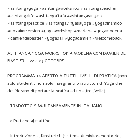
#ashtangayoga #ashtangaworkshop #ashtangateacher
#ashtangalife #ashtangaitalia #ashtangavinyasa
#ashtangapractice #ashtangavinyasayoga #yogadinamico
#yogaimmersion #yogaworkshop #modena #yogamodena
#damiendebastier #yogabali #yogadamien #welcomeback
ASHTANGA YOGA WORKSHOP A MODENA CON
DAMIEN DE
BASTIER –
22 e 23 OTTOBRE
PROGRAMMA => APERTO A TUTTI LIVELLI DI PRATICA (non
solo studenti, non solo insegnanti o istruttori di Yoga che
desiderano di portare la pratica ad un altro livello)
. TRADOTTO SIMULTANEAMENTE IN ITALIANO
. 2 Pratiche al mattino
. Introduzione al Kinstretch (sistema di miglioramento del