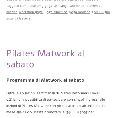
taggato come
anatomy yoga
,
ashtanga workshop
,
damien de
bastier
,
workshop yoga
,
yoga dinamico
,
yoga modena
il
30 Giugno
2022
da
Isabella
Pilates Matwork al
sabato
Programma di Matwork al sabato
Oltre le 20 lezioni settimanali di Pilates Reformer/Tower
offriamo la possibilità di partecipare con singoli ingressi alle
lezioni di Pilates Matwork con piccoli attrezzi alcuni sabati al
mese alle 11.00. Basta prenotarsi al 346 6843037 per