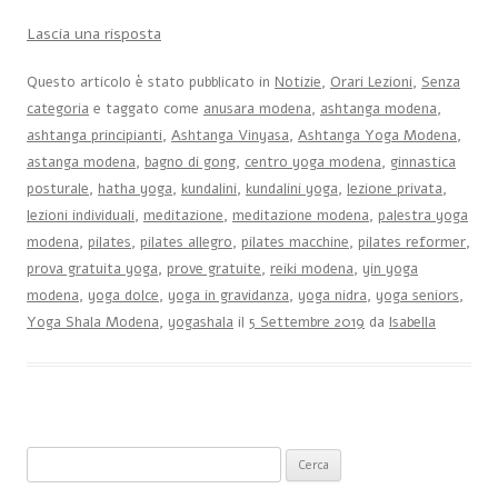
Lascia una risposta
Questo articolo è stato pubblicato in
Notizie
,
Orari Lezioni
,
Senza
categoria
e taggato come
anusara modena
,
ashtanga modena
,
ashtanga principianti
,
Ashtanga Vinyasa
,
Ashtanga Yoga Modena
,
astanga modena
,
bagno di gong
,
centro yoga modena
,
ginnastica
posturale
,
hatha yoga
,
kundalini
,
kundalini yoga
,
lezione privata
,
lezioni individuali
,
meditazione
,
meditazione modena
,
palestra yoga
modena
,
pilates
,
pilates allegro
,
pilates macchine
,
pilates reformer
,
prova gratuita yoga
,
prove gratuite
,
reiki modena
,
yin yoga
modena
,
yoga dolce
,
yoga in gravidanza
,
yoga nidra
,
yoga seniors
,
Yoga Shala Modena
,
yogashala
il
5 Settembre 2019
da
Isabella
Ricerca per: