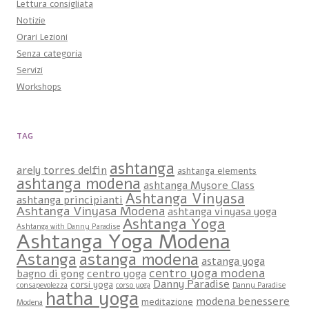
Lettura consigliata
Notizie
Orari Lezioni
Senza categoria
Servizi
Workshops
TAG
ashtanga
arely torres delfin
ashtanga elements
ashtanga modena
ashtanga Mysore Class
Ashtanga Vinyasa
ashtanga principianti
Ashtanga Vinyasa Modena
ashtanga vinyasa yoga
Ashtanga Yoga
Ashtanga with Danny Paradise
Ashtanga Yoga Modena
Astanga
astanga modena
astanga yoga
centro yoga modena
bagno di gong
centro yoga
Danny Paradise
corsi yoga
consapevolezza
corso yoga
Danny Paradise
hatha yoga
modena benessere
meditazione
Modena