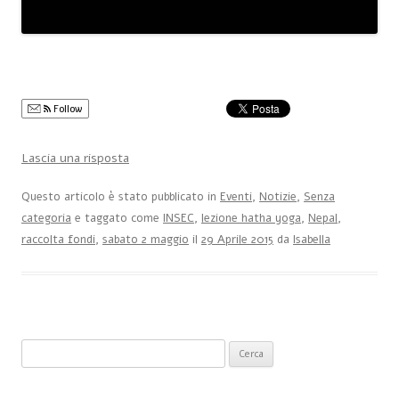
Follow
Lascia una risposta
Questo articolo è stato pubblicato in
Eventi
,
Notizie
,
Senza
categoria
e taggato come
INSEC
,
lezione hatha yoga
,
Nepal
,
raccolta fondi
,
sabato 2 maggio
il
29 Aprile 2015
da
Isabella
Ricerca per: