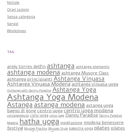
Notizie
Orari Lezioni
Senza categoria
Servizi
Workshops
TAG
ashtanga
arely torres delfin
ashtanga elements
ashtanga modena
ashtanga Mysore Class
Ashtanga Vinyasa
ashtanga principianti
Ashtanga Vinyasa Modena
ashtanga vinyasa yoga
Ashtanga Yoga
Ashtanga with Danny Paradise
Ashtanga Yoga Modena
Astanga
astanga modena
astanga yoga
centro yoga modena
bagno di gong
centro yoga
Danny Paradise
corsi yoga
consapevolezza
corso yoga
Danny Paradise
hatha yoga
modena benessere
meditazione
Modena
pilates
festival
pilates
palestra yoga
Mysore Practice
Mysore Style