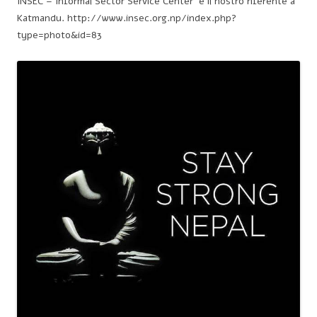
INSEC – Informal Sector Service Center è il nostro riferente a
Katmandu. http://www.insec.org.np/index.php?
type=photo&id=83